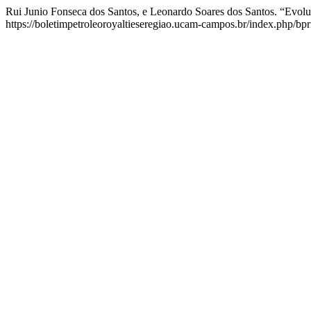
Rui Junio Fonseca dos Santos, e Leonardo Soares dos Santos. “Evol
https://boletimpetroleoroyaltieseregiao.ucam-campos.br/index.php/bprr