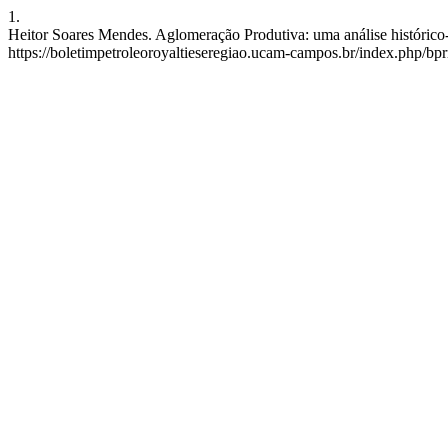
1.
Heitor Soares Mendes. Aglomeração Produtiva: uma análise histórico-i
https://boletimpetroleoroyaltieseregiao.ucam-campos.br/index.php/bpr