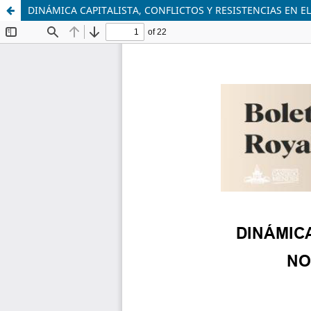
DINÁMICA CAPITALISTA, CONFLICTOS Y RESISTENCIAS EN E