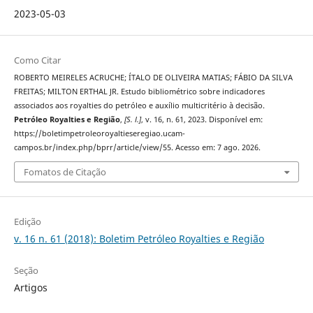
2023-05-03
Como Citar
ROBERTO MEIRELES ACRUCHE; ÍTALO DE OLIVEIRA MATIAS; FÁBIO DA SILVA
FREITAS; MILTON ERTHAL JR. Estudo bibliométrico sobre indicadores
associados aos royalties do petróleo e auxílio multicritério à decisão.
Petróleo Royalties e Região
,
[S. l.]
, v. 16, n. 61, 2023. Disponível em:
https://boletimpetroleoroyaltieseregiao.ucam-
campos.br/index.php/bprr/article/view/55. Acesso em: 7 ago. 2026.
Fomatos de Citação
Edição
v. 16 n. 61 (2018): Boletim Petróleo Royalties e Região
Seção
Artigos